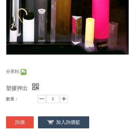
分享到:
塑膠押出
數量：
詢價
加入詢價籃