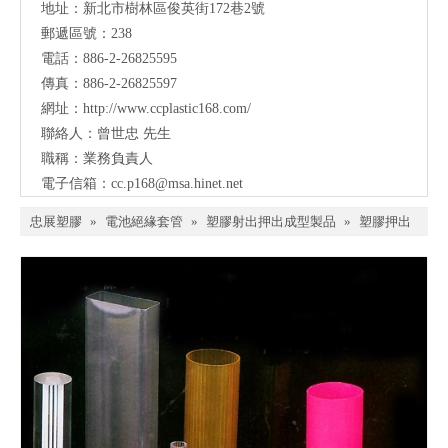
地址：
新北市樹林區俊英街172巷2號
郵遞區號：238
電話：886-2-26825595
傳真：886-2-26825597
網址：
http://www.ccplastic168.com/
聯絡人：曾世忠 先生
職稱：業務負責人
電子信箱：
cc.p168@msa.hinet.net
忠展塑膠
»
電池絕緣套管
»
塑膠射出押出成型製品
»
塑膠押出