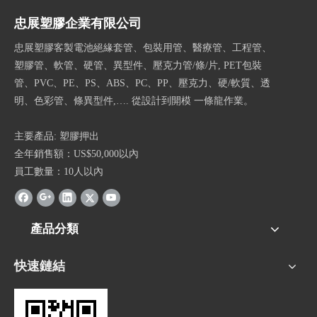
忠展塑膠企業有限公司
忠展塑膠客製電池絕緣套管、包裝用管、醫療管、工程管、
塑膠管、軟管、硬管、異型件、壓克力管/條/片, PET包裝
管、PVC、PE、PS、ABS、PC、PP、壓克力、硬/軟質、透
明、色彩管、條異型件,…. 從設計到開模 一條龍作業。
主要產品: 塑膠押出
全年銷售額：US$50,000以內
員工數量：10人以內
產品分類
快速鏈結