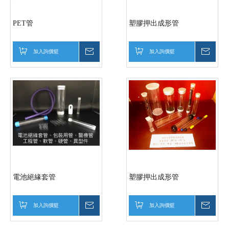
PET管
塑膠押出成形管
加入詢價籃
詢價
加入詢價籃
詢價
電池絕緣套管
塑膠押出成形管
加入詢價籃
詢價
加入詢價籃
詢價