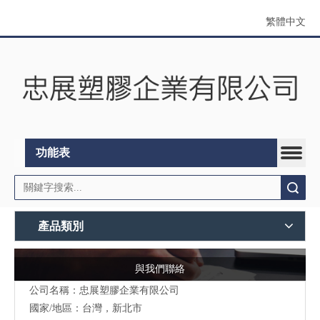
繁體中文
功能表
搜索
產品類別
與我們聯絡
公司名稱：忠展塑膠企業有限公司
國家/地區：台灣，新北市