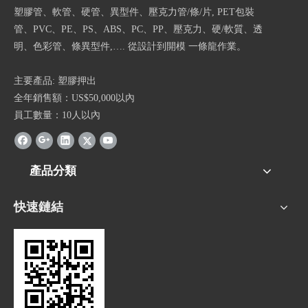
塑膠管、軟管、硬管、異型件、壓克力管/條/片, PET包裝
管、PVC、PE、PS、ABS、PC、PP、壓克力、硬/軟質、透
明、色彩管、條異型件,…. 從設計到開模 一條龍作業。
主要產品: 塑膠押出
全年銷售額：US$50,000以內
員工數量：10人以內
產品分類
快速鏈結