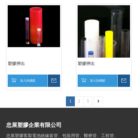
塑膠押出
塑膠押出
加入詢價籃
詢價
加入詢價籃
詢價
1
2
3
忠展塑膠企業有限公司
忠展塑膠客製電池絕緣套管、包裝用管、醫療管、工程管、