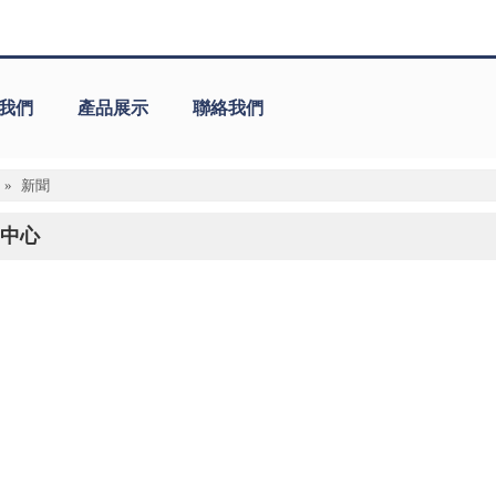
我們
產品展示
聯絡我們
»
新聞
中心