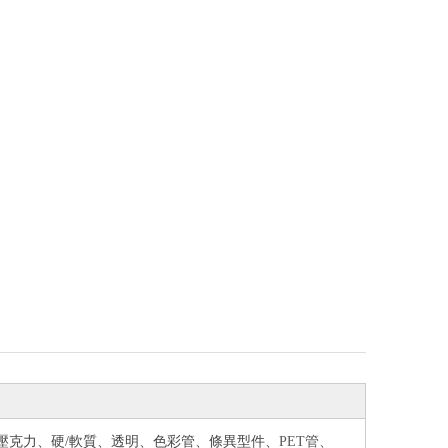
PP、壓克力、硬/軟質、透明、色彩管、條異型件、
PET管、