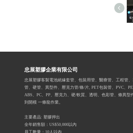
忠展塑膠企業有限公司
忠展塑膠客製電池絕緣套管、包裝用管、醫療管、工程管、
管、硬管、異型件、壓克力管/條/片, PET包裝管、PVC、PE
ABS、PC、PP、壓克力、硬/軟質、透明、色彩管、條異型件
到開模 一條龍作業。
主要產品: 塑膠押出
全年銷售額：US$50,000以內
員工數量：10人以內