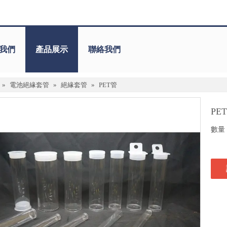
我們
產品展示
聯絡我們
»
電池絕緣套管
»
絕緣套管
»
PET管
PE
數量