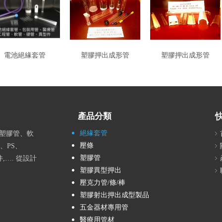
電池絕緣套管
塑膠押出成形管
塑膠押出成形管
產品分類
絕緣套管
塑膠管、軟
壓條
、PS、
塑膠管
,…. 從設計
塑膠異型押出
壓克力管/條/棒
塑膠射出押出成型製品
五金器材專用管
醫療用管材