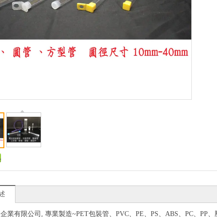
述
企業有限公司, 專業製造~PET包裝管、PVC、PE、PS、ABS、PC、