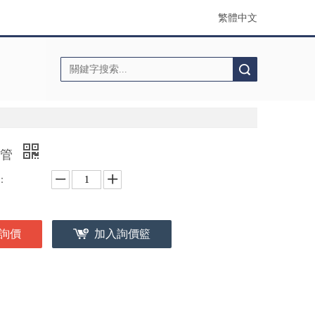
繁體中文
搜索
T管
：
詢價
加入詢價籃