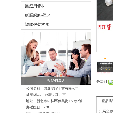
醫療用管材
膨脹螺絲/壁虎
塑膠包裝容器
與我們聯絡
分享到:
公司名稱：忠展塑膠企業有限公司
國家/地區：台灣，新北市
地址：
新北市樹林區俊英街172巷2號
產品描
郵遞區號：238
忠展塑膠