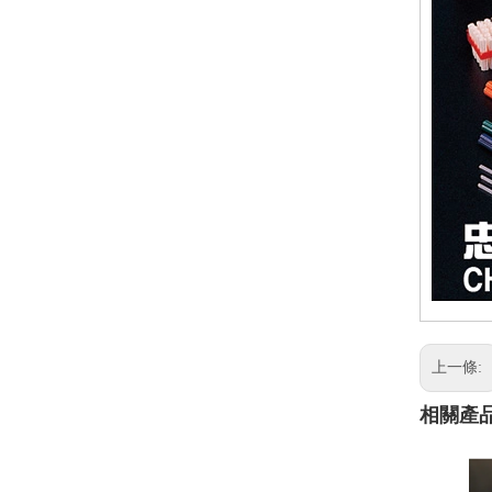
上一條:
相關產