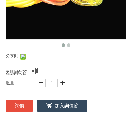
分享到:
塑膠軟管
數量：
詢價
加入詢價籃