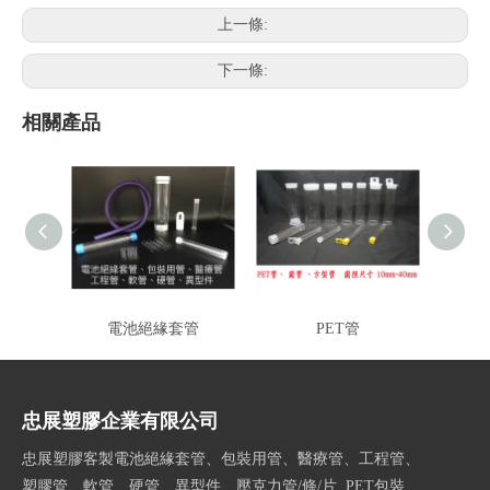
上一條:
下一條:
相關產品
電池絕緣套管
PET管
塑
忠展塑膠企業有限公司
忠展塑膠客製電池絕緣套管、包裝用管、醫療管、工程管、
塑膠管、軟管、硬管、異型件、壓克力管/條/片, PET包裝