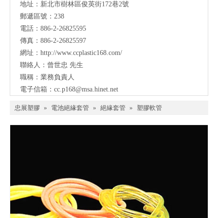
地址：
新北市樹林區俊英街172巷2號
郵遞區號：238
電話：886-2-26825595
傳真：886-2-26825597
網址：
http://www.ccplastic168.com/
聯絡人：曾世忠 先生
職稱：業務負責人
電子信箱：
cc.p168@msa.hinet.net
忠展塑膠
»
電池絕緣套管
»
絕緣套管
»
塑膠軟管