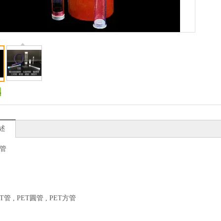
述
裝管
出
ET管 , PET圓管 , PET方管