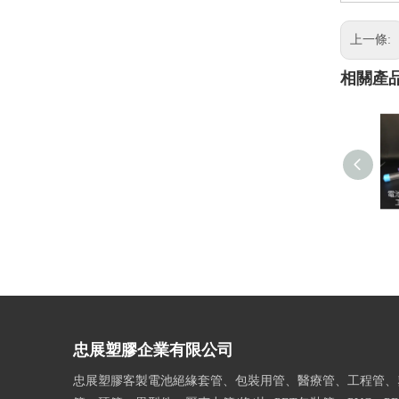
上一條:
相關產
忠展塑膠企業有限公司
忠展塑膠客製電池絕緣套管、包裝用管、醫療管、工程管、