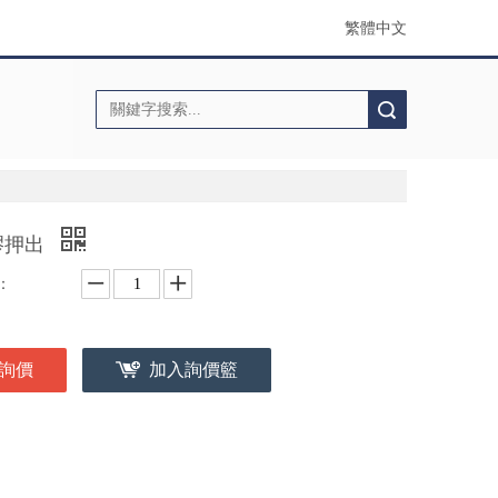
繁體中文
搜索
膠押出
：
詢價
加入詢價籃