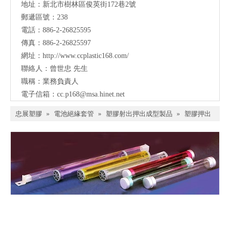
地址：
新北市樹林區俊英街172巷2號
郵遞區號：238
電話：886-2-26825595
傳真：886-2-26825597
網址：
http://www.ccplastic168.com/
聯絡人：曾世忠 先生
職稱：業務負責人
電子信箱：
cc.p168@msa.hinet.net
忠展塑膠
»
電池絕緣套管
»
塑膠射出押出成型製品
»
塑膠押出