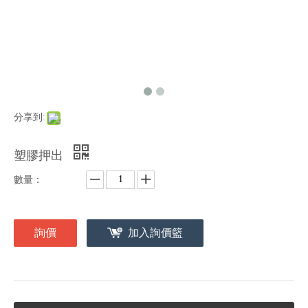
分享到:
塑膠押出
數量：
詢價
加入詢價籃