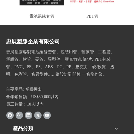
電池絕緣套管
PET管
塑
忠展塑膠企業有限公司
忠展塑膠客製電池絕緣套管、包裝用管、醫療管、工程管、
塑膠管、軟管、硬管、異型件、壓克力管/條/片, PET包裝
管、PVC、PE、PS、ABS、PC、PP、壓克力、硬/軟質、透
明、色彩管、條異型件,…. 從設計到開模 一條龍作業。
主要產品: 塑膠押出
全年銷售額：US$50,000以內
員工數量：10人以內
產品分類