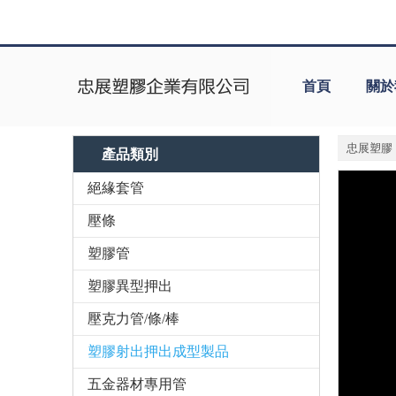
首頁
關於
忠展塑膠
產品類別
絕緣套管
壓條
塑膠管
塑膠異型押出
壓克力管/條/棒
塑膠射出押出成型製品
五金器材專用管