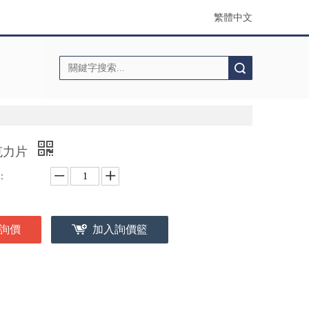
繁體中文
搜索
克力片
：
詢價
加入詢價籃