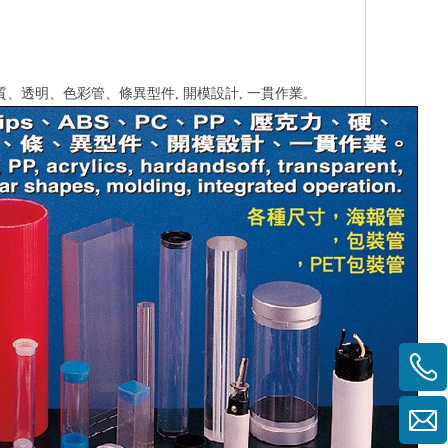
軟質、透明、色彩管、條異型件, 開模設計, 一貫作業
。