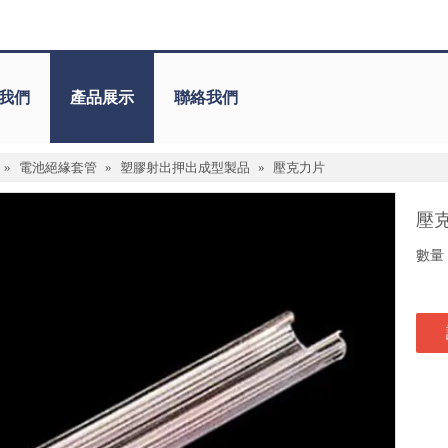
我們
產品展示
聯絡我們
»
電池絕緣套管
»
塑膠射出押出成型製品
»
壓克力片
壓
數量