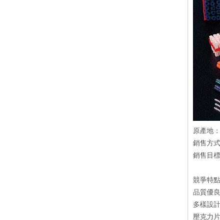
原產地
銷售方
銷售目
競爭特
品質優
多樣設
壓克力片