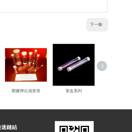
下一條:
塑膠押出成形管
筆盒系列
包裝管
快速鏈結