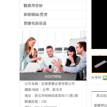
醫療用管材
膨脹螺絲/壁虎
塑膠包裝容器
與我們聯絡
分享到:
公司名稱：忠展塑膠企業有限公司
國家/地區：台灣，新北市
地址：
新北市樹林區俊英街172巷2號
產品描
郵遞區號：238
塑膠押