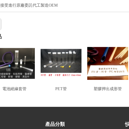
接受進行原廠委託代工製造OEM
品
電池絕緣套管
PET管
塑膠押出成形管
產品分類