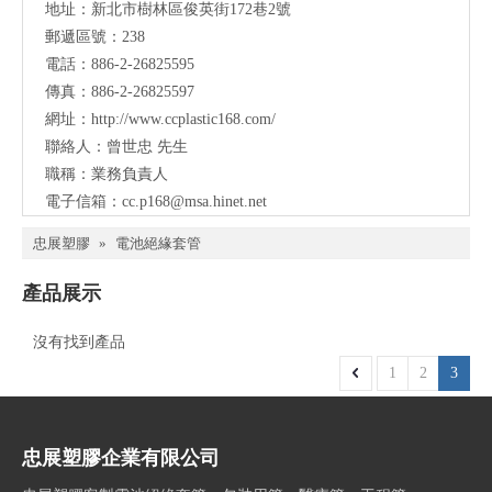
地址：
新北市樹林區俊英街172巷2號
郵遞區號：238
電話：886-2-26825595
傳真：886-2-26825597
網址：
http://www.ccplastic168.com/
聯絡人：曾世忠 先生
職稱：業務負責人
電子信箱：
cc.p168@msa.hinet.net
忠展塑膠
»
電池絕緣套管
產品展示
沒有找到產品
1
2
3
忠展塑膠企業有限公司