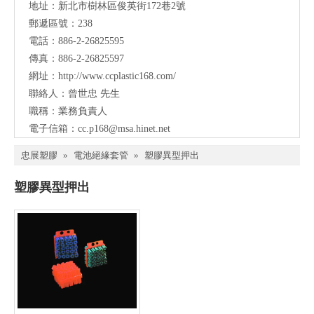
地址：
新北市樹林區俊英街172巷2號
郵遞區號：238
電話：886-2-26825595
傳真：886-2-26825597
網址：
http://www.ccplastic168.com/
聯絡人：曾世忠 先生
職稱：業務負責人
電子信箱：
cc.p168@msa.hinet.net
忠展塑膠
»
電池絕緣套管
»
塑膠異型押出
塑膠異型押出