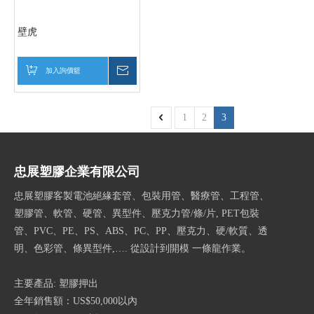
壁虎
加入詢價籃
詢價
1
2
3
忠展塑膠企業有限公司
忠展塑膠客製電池絕緣套管、包裝用管、醫療管、工程管、
塑膠管、軟管、硬管、異型件、壓克力管/條/片, PET包裝
管、PVC、PE、PS、ABS、PC、PP、壓克力、硬/軟質、透
明、色彩管、條異型件,…. 從設計到開模 一條龍作業。
主要產品: 塑膠押出
全年銷售額：US$50,000以內