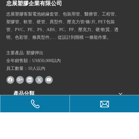
忠展塑膠企業有限公司
忠展塑膠客製電池絕緣套管、包裝用管、醫療管、工程管、
塑膠管、軟管、硬管、異型件、壓克力管/條/片, PET包裝
管、PVC、PE、PS、ABS、PC、PP、壓克力、硬/軟質、透
明、色彩管、條異型件,…. 從設計到開模 一條龍作業。
主要產品: 塑膠押出
全年銷售額：US$50,000以內
員工數量：10人以內
產品分類
快速鏈結