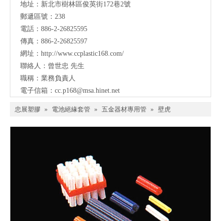
地址：
新北市樹林區俊英街172巷2號
郵遞區號：238
電話：886-2-26825595
傳真：886-2-26825597
網址：
http://www.ccplastic168.com/
聯絡人：曾世忠 先生
職稱：業務負責人
電子信箱：
cc.p168@msa.hinet.net
忠展塑膠
»
電池絕緣套管
»
五金器材專用管
»
壁虎