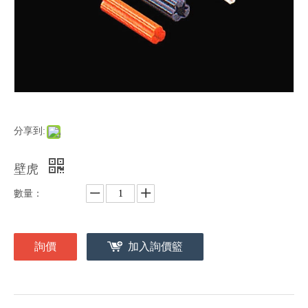
分享到:
壁虎
數量：
詢價
加入詢價籃