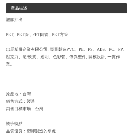
產品描述
塑膠押出
PET, PET管 , PET圓管 , PET方管
忠展塑膠企業有限公司, 專業製造PVC、PE、PS、ABS、PC、PP、
壓克力、硬/軟質、透明、色彩管、條異型件, 開模設計, 一貫作
業。
原產地：台灣
銷售方式：製造
銷售目標市場：台灣
競爭特點
品質優良：塑膠製造的壁虎